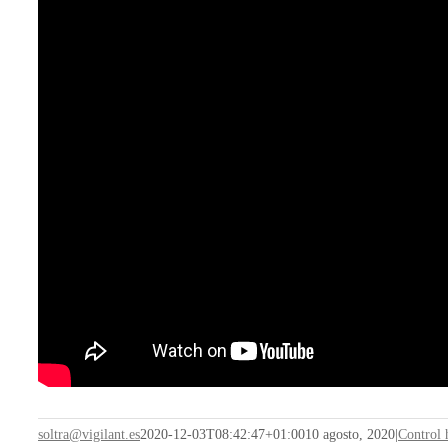
soltra@vigilant.es
2020-12-03T08:42:47+01:00
10 agosto, 2020
|
Control 