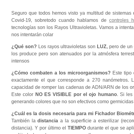
Seguro que todos hemos visto ya multitud de sistemas q
Covid-19, sobretodo cuando hablamos de
controles h
tecnologías son los Rayos Ultravioletas. Vamos a intenta
nos intentarán colar
¿Qué son?
Los rayos ultravioletas son
LUZ,
pero de un 
los produce pero son atenuados por la atmósfera terre
intensos
¿Cómo combaten a los microorganismos?
Este tipo 
exactamente el que corresponde a 270 nanómetros. La
capacidad de romper las cadenas de ADN/ARN de los o
Este color
NO ES VISIBLE por el ojo humano
. Si le
generando colores que no son efectivos como germicidas
¿Cuál es la dosis necesaria para mi Fichador Biomét
También la
distancia
a la superficie a esterilizar (re
distancia). Y por último el
TIEMPO
durante el que se apli