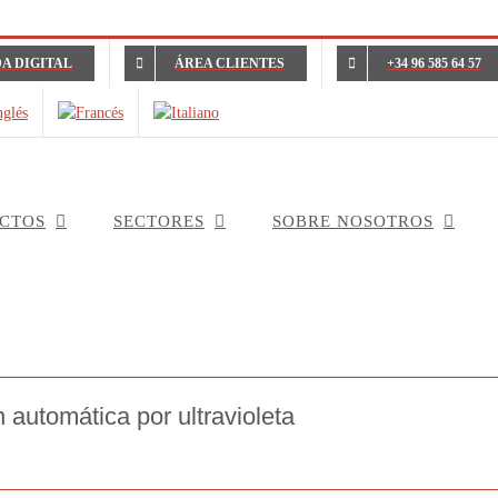
A DIGITAL
ÁREA CLIENTES
+34 96 585 64 57
CTOS
SECTORES
SOBRE NOSOTROS
 automática por ultravioleta
Inicio
Control horario
F