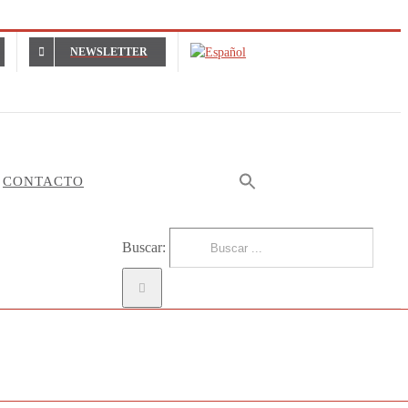
NEWSLETTER
CONTACTO
Buscar:
ichador Biométrico | Desinfección automática por ultravioleta tipo-C