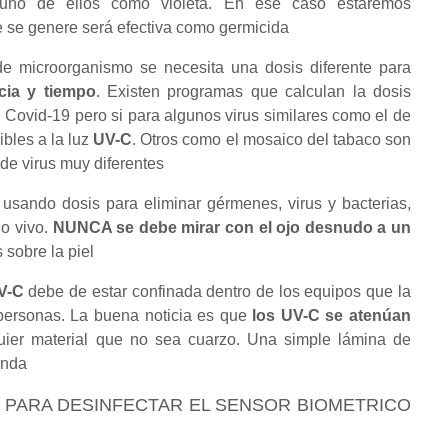
guno de ellos como violeta. En ese caso estaremos
 se genere será efectiva como germicida
e microorganismo se necesita una dosis diferente para
cia y tiempo
. Existen programas que calculan la dosis
 Covid-19 pero si para algunos virus similares como el de
ibles a la luz
UV-C
. Otros como el mosaico del tabaco son
 de virus muy diferentes
usando dosis para eliminar gérmenes, virus y bacterias,
do vivo.
NUNCA se debe mirar con el ojo desnudo a un
 sobre la piel
V-C
debe de estar confinada dentro de los equipos que la
personas. La buena noticia es que
los UV-C se atenúan
uier material que no sea cuarzo. Una simple lámina de
enda
LANT PARA DESINFECTAR EL SENSOR BIOMETRICO