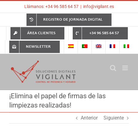
Saltar
Llámanos: +34 96 585 64 57
|
info@vigilant.es
al
contenido
REGISTRO DE JORNADA DIGITAL
ÁREA CLIENTES
+34 96 585 64 57
NEWSLETTER
¡Elimina el papel de firmas de las
limpiezas realizadas!
Anterior
Siguiente