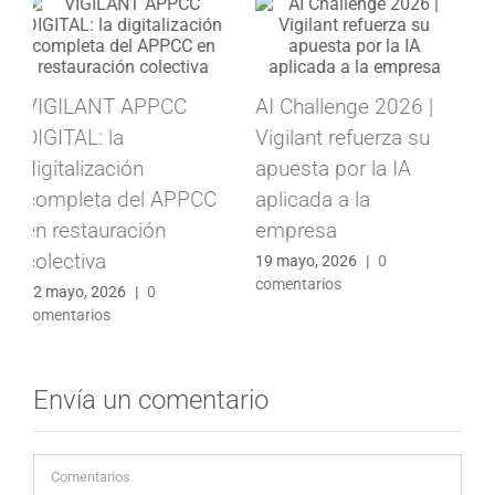
Vigilant participará en
Registro horario: de
una iniciativa para
obligación legal a
impulsar el valor de
ventaja competitiva
la IA desarrollada en
para las empresas
Alicante
30 abril, 2026
|
0
comentarios
7 mayo, 2026
|
0
comentarios
Envía un comentario