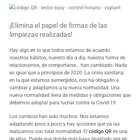
Ver
imagen
más
¡Elimina el papel de firmas de las
grande
limpiezas realizadas!
Hay algo en lo que todos estamos de acuerdo:
nuestros hábitos, nuestro día a día, nuestra forma de
relacionarnos, de comportarse… han cambiado. Nada
es igual que a principios de 2020. La crisis sanitaria,
en la que estamos sumergidos, nos ha obligado a
cambiar y adaptarnos a la nueva normalidad. Una
nueva normalidad llena de medidas y obligaciones que
debemos adoptar para luchar contra la Covid-19.
Los cambios han sido muchos. Nos estamos
adaptando poco a poco y hay acciones que ya las
realizamos con total normalidad. El
código QR
es una
de ellas. Puede que donde más haya triunfado sea en