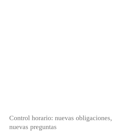
Ver
imagen
más
grande
Control horario: nuevas obligaciones,
nuevas preguntas