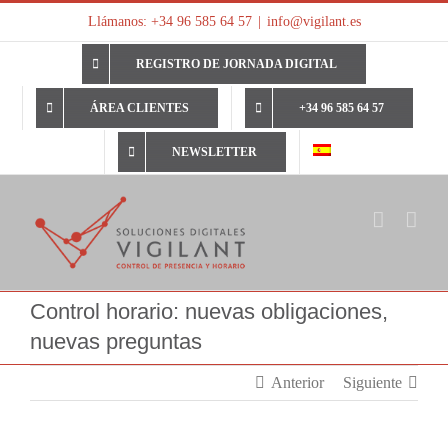
Saltar
Llámanos: +34 96 585 64 57
|
info@vigilant.es
al
contenido
REGISTRO DE JORNADA DIGITAL
ÁREA CLIENTES
+34 96 585 64 57
NEWSLETTER
Control horario: nuevas obligaciones,
nuevas preguntas
Anterior
Siguiente