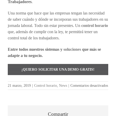
Trabajadores
.
Una norma que hace que las empresas tengan las necesidad
de saber cuándo y dónde se incorporan sus trabajadores en su
jornada laboral. Todo sin estar presentes. Un
control horario
que, además de cumplir con la ley, te permitirá tener un
control total de los trabajadores.
Entre todos nuestros sistemas y
soluciones
que más se
adapte a tu negocio.
¡QUIERO SOLICITAR UNA DEMO GRATIS!
en
21 marzo, 2019
|
Control horario
,
News
|
Comentarios desactivados
Contr
horar
nueva
oblig
nueva
Compartir