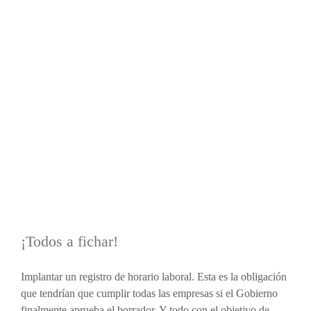
pregu
¡Todos a fichar!
Implantar un registro de horario laboral. Esta es la obligación
que tendrían que cumplir todas las empresas si el Gobierno
finalmente aprueba el borrador. Y todo con el objetivo de