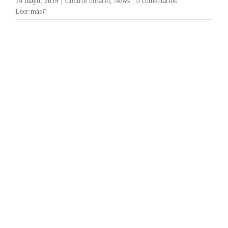
14 mayo, 2019
|
Control horario
,
News
|
0 comentarios
Leer más