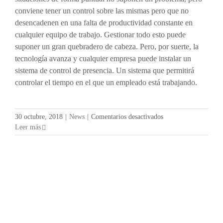
conviene tener un control sobre las mismas pero que no
desencadenen en una falta de productividad constante en
cualquier equipo de trabajo. Gestionar todo esto puede
suponer un gran quebradero de cabeza. Pero, por suerte, la
tecnología avanza y cualquier empresa puede instalar un
sistema de control de presencia. Un sistema que permitirá
controlar el tiempo en el que un empleado está trabajando.
en
30 octubre, 2018
|
News
|
Comentarios desactivados
¿Un
Leer más
sistema
de
control
de
presencia
para
mejorar
los
resultado