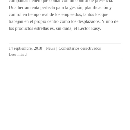
compañías tienen que contar con un control de presencia.
Una herramienta perfecta para la gestión, planificación y
control en tiempo real de los empleados, tantos los que
trabajan en el propio centro como los desplazados. Y uno de
los productos estrellas es, sin duda, el Lector Easy.
en
14 septiembre, 2018
|
News
|
Comentarios desactivados
Lector
Leer más
Easy,
la
tranquilidad
de
tenerlo
todo
bajo
control