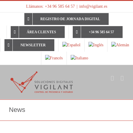
Saltar
Llámanos: +34 96 585 64 57
|
info@vigilant.es
al
contenido
REGISTRO DE JORNADA DIGITAL
ÁREA CLIENTES
+34 96 585 64 57
NEWSLETTER
News